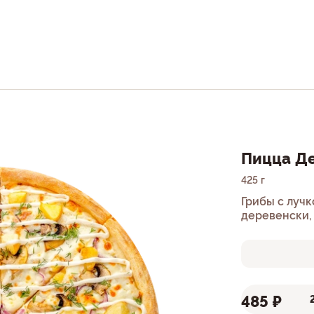
Пицца Д
425 г
Грибы с лучк
деревенски, 
только дома.
485 ₽