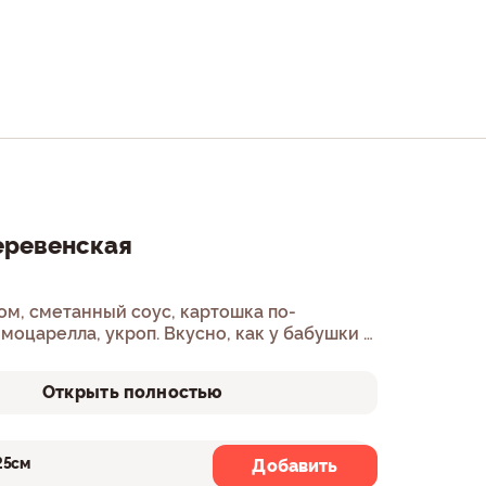
еревенская
ом, сметанный соус, картошка по-
моцарелла, укроп. Вкусно, как у бабушки –
Открыть полностью
25см
30см
Добавить