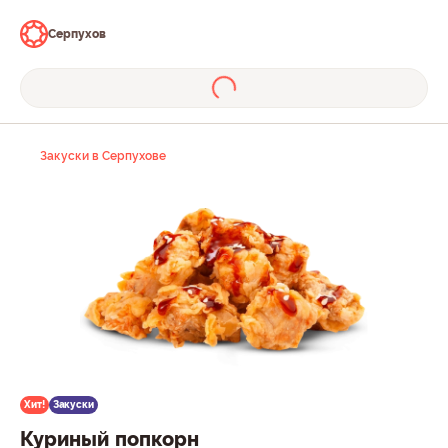
Серпухов
Закуски в Серпухове
Хит!
Закуски
Куриный попкорн