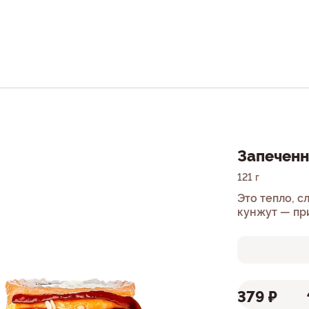
Запечен
121 г
Это тепло, с
кунжут — пр
379 ₽