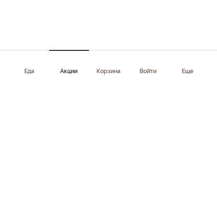
Еда
Акции
Корзина
Войти
Еще
Приложение доступно в AppStore, Google Play, AppGallery,
RuStore
Скачать приложение
Клиентам
Поддержка